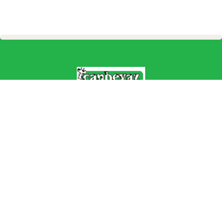
Canbeyaz Süt Ürünleri
, geleneksel lezzetleri modern üretim
anlayışıyla harmanlayan güvenilir bir markadır.
Doğal, katkısız ve lezzet dolu süt ürünlerimizle sofralarınıza sağlık
katıyoruz.
Peynirden tereyağına, yoğurttan kaymağa kadar geniş ürün
yelpazemizle her damak tadına hitap ediyoruz.
Yılların deneyimiyle şekillenen ustalığımız, her lokmada kendini
hissettirir.
Üretim süreçlerimizde hijyen ve kalite standartlarını en üst
düzeyde tutuyoruz.